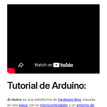
Tutorial de Arduino:
Arduino
es una plataforma de
hardware libre
, basada
en una
placa
con un
microcontrolador
y un
entorno de