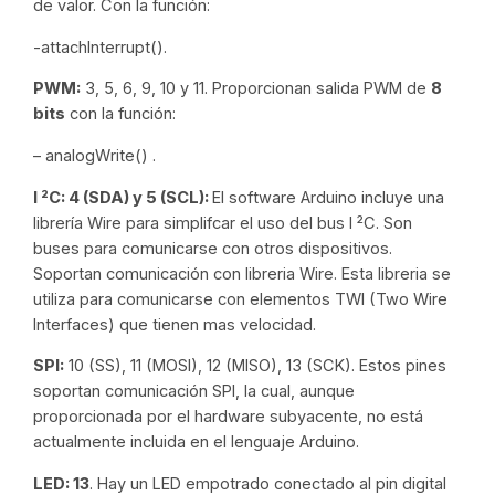
de valor. Con la función:
-attachInterrupt().
PWM:
3, 5, 6, 9, 10 y 11. Proporcionan salida PWM de
8
bits
con la función:
–
analogWrite()
.
I ²C: 4 (SDA) y 5 (SCL):
El software Arduino incluye una
librería Wire para simplifcar el uso del bus I ²C. Son
buses para comunicarse con otros dispositivos.
Soportan comunicación con libreria Wire. Esta libreria se
utiliza para comunicarse con elementos TWI (Two Wire
Interfaces) que tienen mas velocidad.
SPI:
10 (SS), 11 (MOSI), 12 (MISO), 13 (SCK). Estos pines
soportan comunicación SPI, la cual, aunque
proporcionada por el hardware subyacente, no está
actualmente incluida en el lenguaje Arduino.
LED: 13
. Hay un LED empotrado conectado al pin digital