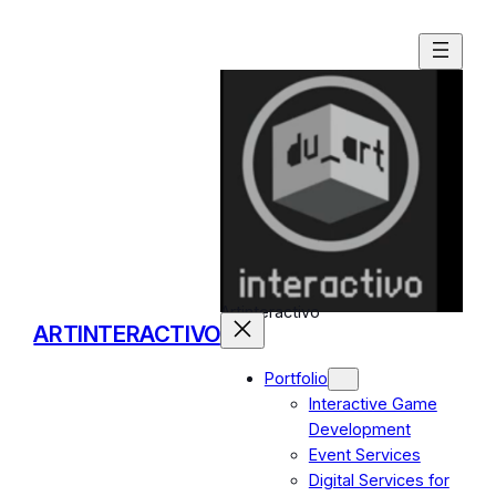
Skip
to
content
Artinteractivo
ARTINTERACTIVO
Portfolio
Interactive Game
Development
Event Services
Digital Services for