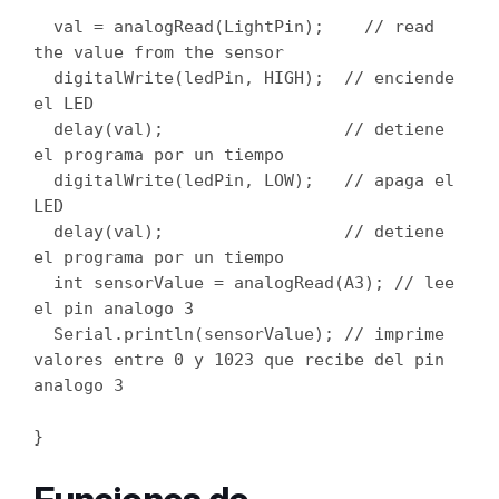
  val = analogRead(LightPin);    // read 
the value from the sensor

  digitalWrite(ledPin, HIGH);  // enciende 
el LED

  delay(val);                  // detiene 
el programa por un tiempo

  digitalWrite(ledPin, LOW);   // apaga el 
LED

  delay(val);                  // detiene 
el programa por un tiempo

  int sensorValue = analogRead(A3); // lee 
el pin analogo 3

  Serial.println(sensorValue); // imprime 
valores entre 0 y 1023 que recibe del pin 
analogo 3

}